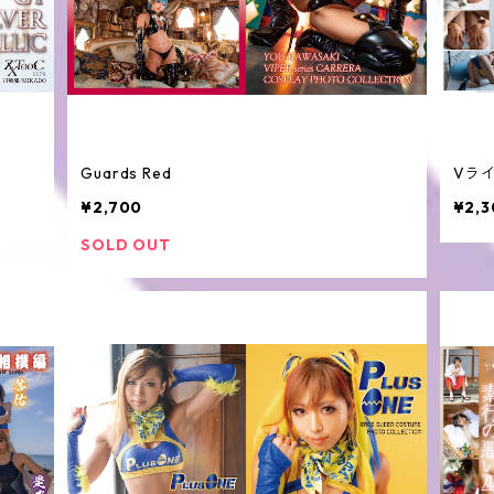
Guards Red
Vライ
¥2,700
¥2,3
SOLD OUT