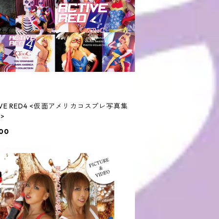
IVE RED4 <仮面アメリカコスプレ写真集
>
00