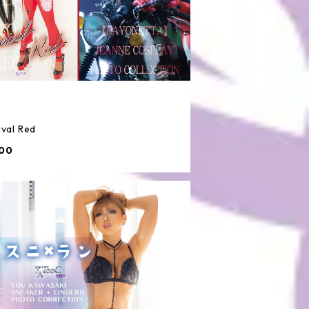
val Red
00