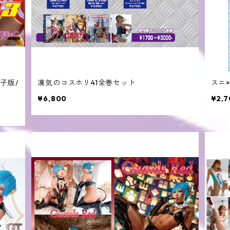
子版/
漢気のコスホリ41全巻セット
スニ
¥6,800
¥2,7