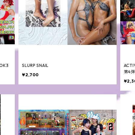
OOK3
SLURP SNAIL
ACT
第4弾
¥2,700
¥2,3