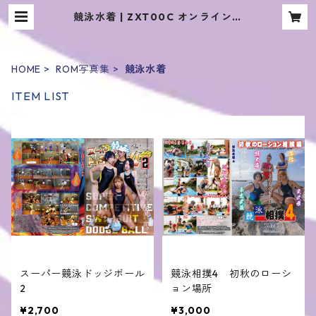
競泳水着 | ZXT00C オンラインシ
ョップ
HOME
ROM写真集
競泳水着
ITEM LIST
スーパー競泳ドッジボール
競泳相撲4 初秋のローシ
2
ョン場所
¥2,700
¥3,000