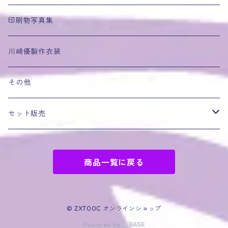
レースクイーン
印刷物写真集
競泳水着
川崎優製作衣装
ヤサグレセーラー戦士シリーズ
その他
OLシリーズ
セット販売
キャラ物コスプレ
シーズン全巻セット
商品一覧に戻る
パーツフェチ
福袋
その他
© ZXT00C オンラインショップ
Powered by