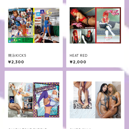
競泳KICK5
HEAT RED
¥2,300
¥2,000