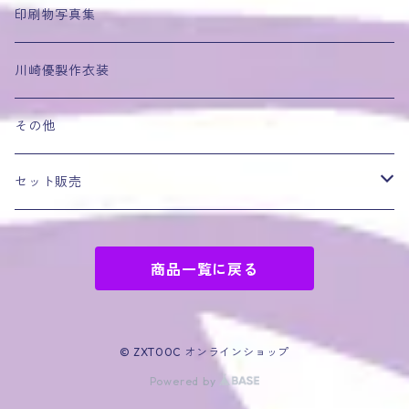
レースクイーン
印刷物写真集
競泳水着
川崎優製作衣装
ヤサグレセーラー戦士シリーズ
その他
OLシリーズ
セット販売
キャラ物コスプレ
シーズン全巻セット
商品一覧に戻る
パーツフェチ
福袋
その他
© ZXT00C オンラインショップ
Powered by