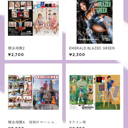
競泳相撲2
EMERALD BLAZED GREEN
¥2,700
¥2,300
競泳相撲4 初秋のローション
Vライン侍
場所